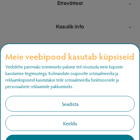
Ettevõttest

Kasulik info

Meie veebipood kasutab küpsiseid
Liitu uudiskirjaga
Veebilehe paremaks toimimiseks palume teil nõustuda meie küpsiste
kasutamise tingimustega. Kolmandate osapoolte sotsiaalmeedia ja
Liitu ja saa teada uutest pakkumistest.
reklaamküpsiseid kasutatakse teile sotsiaalmeedia funktsioonide ja
personaalsete reklaamide pakkumiseks.
LIITU
Seadista
Keeldu