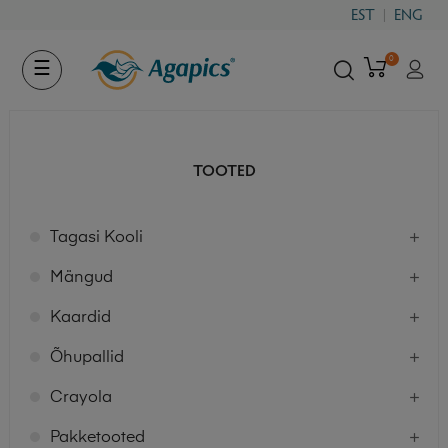
EST
ENG
0
Toggle
☰
navigation
TOOTED
Tagasi Kooli
Mängud
Kaardid
Õhupallid
Crayola
Pakketooted