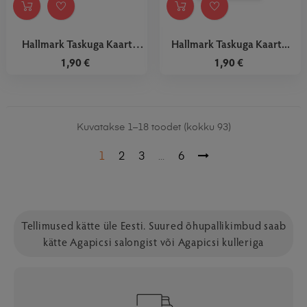
Hallmark Taskuga Kaart
Hallmark Taskuga Kaart...
Muster
1,90 €
1,90 €
Kuvatakse 1–18 toodet (kokku 93)
1
2
3
6
…
Tellimused kätte üle Eesti. Suured õhupallikimbud saab
kätte Agapicsi salongist või Agapicsi kulleriga