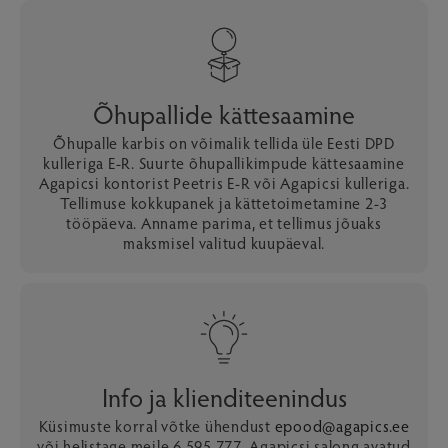
Õhupallide kättesaamine
Õhupalle karbis on võimalik tellida üle Eesti DPD
kulleriga E-R. Suurte õhupallikimpude kättesaamine
Agapicsi kontorist Peetris E-R või Agapicsi kulleriga.
Tellimuse kokkupanek ja kättetoimetamine 2-3
tööpäeva. Anname parima, et tellimus jõuaks
maksmisel valitud kuupäeval.
Info ja klienditeenindus
Küsimuste korral võtke ühendust
epood@agapics.ee
või helistage meile 6 595 777. Agapicsi salong avatud