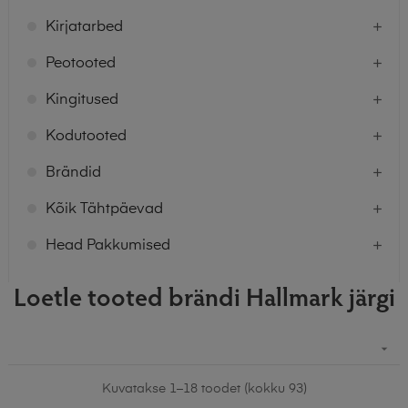
Kirjatarbed
Peotooted
Kingitused
Kodutooted
Brändid
Kõik Tähtpäevad
Head Pakkumised
Loetle tooted brändi Hallmark järgi

Kuvatakse 1–18 toodet (kokku 93)