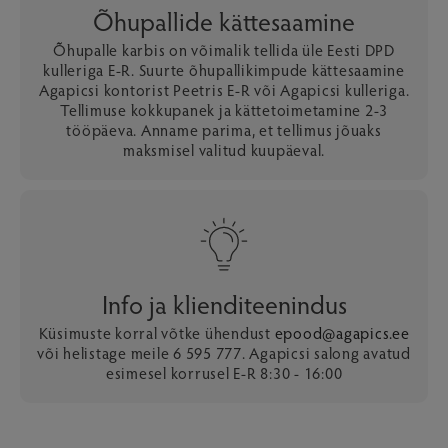
Õhupallide kättesaamine
Õhupalle karbis on võimalik tellida üle Eesti DPD
kulleriga E-R. Suurte õhupallikimpude kättesaamine
Agapicsi kontorist Peetris E-R või Agapicsi kulleriga.
Tellimuse kokkupanek ja kättetoimetamine 2-3
tööpäeva. Anname parima, et tellimus jõuaks
maksmisel valitud kuupäeval.
Info ja klienditeenindus
Küsimuste korral võtke ühendust
epood@agapics.ee
või helistage meile 6 595 777. Agapicsi salong avatud
esimesel korrusel E-R 8:30 - 16:00