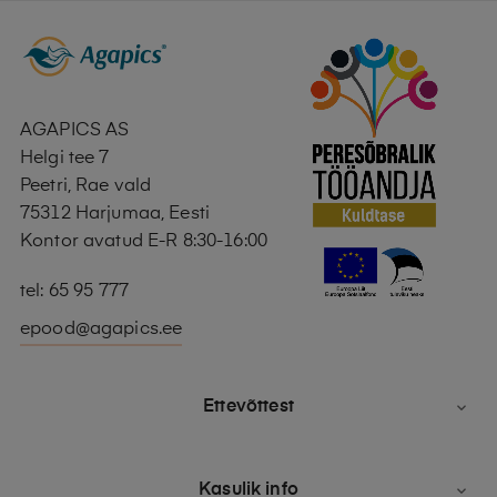
AGAPICS AS
Helgi tee 7
Peetri, Rae vald
75312 Harjumaa, Eesti
Kontor avatud E-R 8:30-16:00
tel: 65 95 777
epood@agapics.ee
Ettevõttest

Kasulik info
