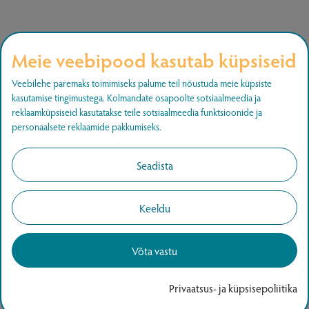
Meie veebipood kasutab küpsiseid
Liitu uudiskirjaga
Veebilehe paremaks toimimiseks palume teil nõustuda meie küpsiste
kasutamise tingimustega. Kolmandate osapoolte sotsiaalmeedia ja
Liitu ja saa teada uutest pakkumistest.
reklaamküpsiseid kasutatakse teile sotsiaalmeedia funktsioonide ja
personaalsete reklaamide pakkumiseks.
LIITU
Seadista
Keeldu
Võta vastu
Copyright © 2026
www.agapics.ee
Kõik õigused
kaitstud.
Privaatsus- ja küpsisepoliitika