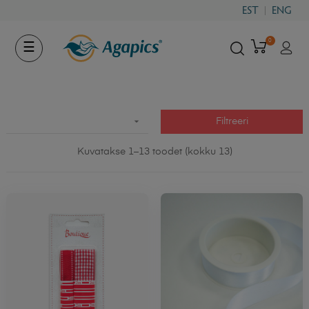
EST
ENG
0
Toggle
☰
navigation

Filtreeri
Kuvatakse 1–13 toodet (kokku 13)