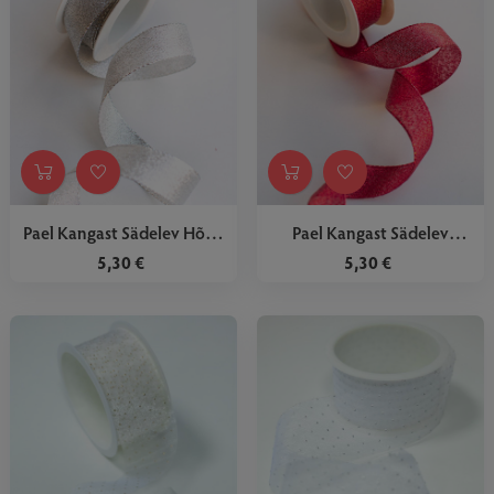
Pael Kangast Sädelev Hõbe
Pael Kangast Sädelev
3m
Punane 3m
5,30 €
5,30 €