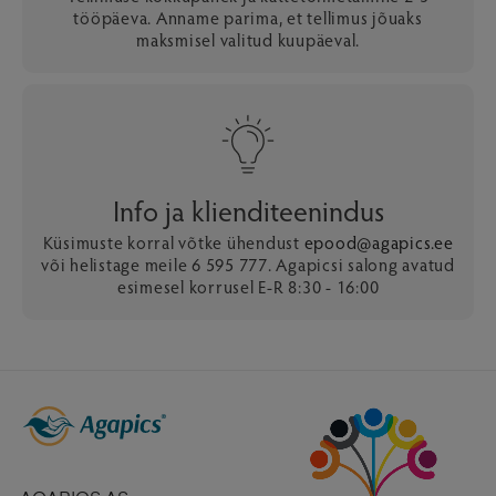
tööpäeva. Anname parima, et tellimus jõuaks
maksmisel valitud kuupäeval.
Info ja klienditeenindus
Küsimuste korral võtke ühendust
epood@agapics.ee
või helistage meile 6 595 777. Agapicsi salong avatud
esimesel korrusel E-R 8:30 - 16:00