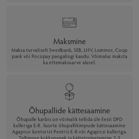
Maksmine
Maksa turvaliselt Swedbank, SEB, LHV, Luminor, Coop
pank või Pocopay pangalingi kaudu. Võimalus maksta
ka ettemaksuarve alusel.
Õhupallide kättesaamine
Õhupalle karbis on võimalik tellida üle Eesti DPD
kulleriga E-R. Suurte õhupallikimpude kättesaamine
Agapicsi kontorist Peetris E-R või Agapicsi kulleriga.
Tellimuse kokkupanek ja kättetoimetamine 2-3