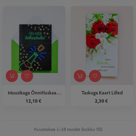
Muusikaga Õnnitluskaart
Taskuga Kaart Lilled
On...
12,10 €
2,30 €
Kuvatakse 1–18 toodet (kokku 55)