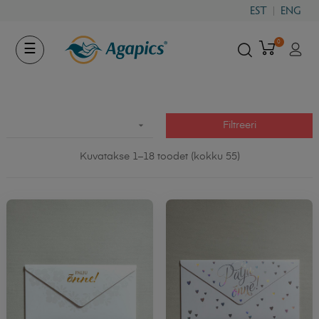
EST
ENG
0
Toggle
☰
navigation

Filtreeri
Kuvatakse 1–18 toodet (kokku 55)