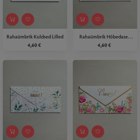
Rahaümbrik Kuldsed Lilled
Rahaümbrik Hõbedased
Südamed
4,60 €
4,60 €