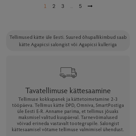
1
2
3
5
…
Tellimused kätte üle Eesti. Suured õhupallikimbud saab
kätte Agapicsi salongist või Agapicsi kulleriga
Tavatellimuse kättesaamine
Tellimuse kokkupanek ja kättetoimetamine 2-3
tööpäeva. Tellimus kätte DPD, Omniva, SmartPostiga
üle Eesti E-R. Anname parima, et tellimus jõuaks
maksmisel valitud kuupäeval. Tarnevõimalused
võivad erineda vastavalt tootegrupile. Salongist
kättesaamisel võtame tellimuse valmimisel ühendust.