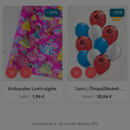
−30%
−30%
Kinkepaber Lumivalgeke
Suur L Õhupallibukett
Miki...
1,96 €
20,06 €
2,80 €
28,66 €
Kuvatakse 1–18 toodet (kokku 87)