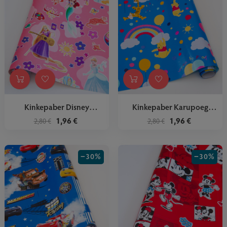
Kinkepaber Disney
Kinkepaber Karupoeg
Printsessid
Puhh
1,96 €
1,96 €
2,80 €
2,80 €
−30%
−30%