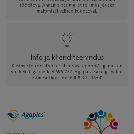
tööpäeva. Anname parima, et tellimus jõuaks
maksmisel valitud kuupäeval.
Info ja klienditeenindus
Küsimuste korral võtke ühendust
epood@agapics.ee
või helistage meile 6 595 777. Agapicsi salong avatud
esimesel korrusel E-R 8:30 - 16:00