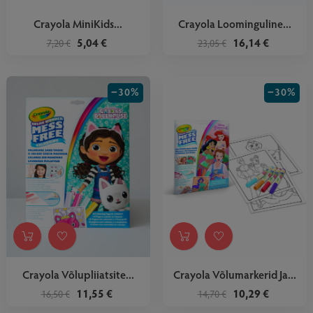
Crayola MiniKids...
Crayola Loominguline...
5,04 €
16,14 €
7,20 €
23,05 €
−30%
−30%
Crayola Võlupliiatsite...
Crayola Võlumarkerid Ja...
11,55 €
10,29 €
16,50 €
14,70 €