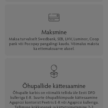
Maksmine
Maksa turvaliselt Swedbank, SEB, LHV, Luminor, Coop
pank või Pocopay pangalingi kaudu. Võimalus maksta
ka ettemaksuarve alusel.
Õhupallide kättesaamine
Õhupalle karbis on võimalik tellida üle Eesti DPD
kulleriga E-R. Suurte õhupallikimpude kättesaamine
Agapicsi kontorist Peetris E-R või Agapicsi kulleriga.
Tellimuse kokkupanek ja kättetoimetamine 2-3