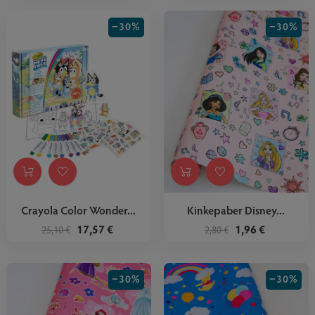
−30%
−30%
Crayola Color Wonder...
Kinkepaber Disney...
17,57 €
1,96 €
25,10 €
2,80 €
−30%
−30%