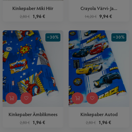
Kinkepaber Miki Hiir
Crayola Värvi- Ja...
1,96 €
9,94 €
2,80 €
14,20 €
−30%
−30%
Kinkepaber Ämblikmees
Kinkepaber Autod
1,96 €
1,96 €
2,80 €
2,80 €