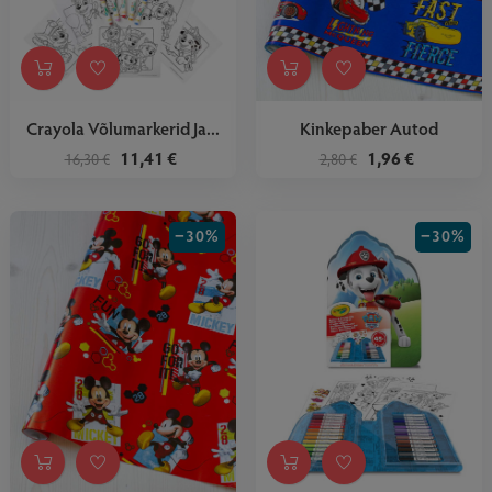
Crayola Võlumarkerid Ja...
Kinkepaber Autod
11,41 €
1,96 €
16,30 €
2,80 €
−30%
−30%