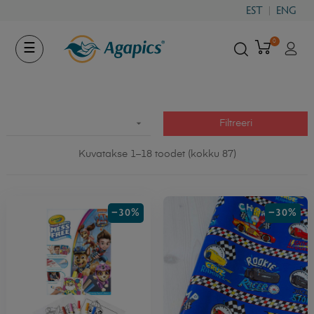
EST
ENG
0
Toggle
☰
navigation

Filtreeri
Kuvatakse 1–18 toodet (kokku 87)
−30%
−30%