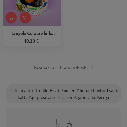
Crayola Colourwhirls
Värvivurr
10,20 €
Kuvatakse 1–1 toodet (kokku 1)
Tellimused kätte üle Eesti. Suured õhupallikimbud saab
kätte Agapicsi salongist või Agapicsi kulleriga