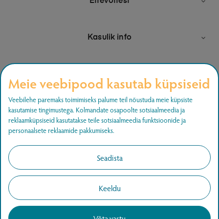
Ettevõttest

Kasulik info

Meie veebipood kasutab küpsiseid
Liitu uudiskirjaga
Veebilehe paremaks toimimiseks palume teil nõustuda meie küpsiste
kasutamise tingimustega. Kolmandate osapoolte sotsiaalmeedia ja
Liitu ja saa teada uutest pakkumistest.
reklaamküpsiseid kasutatakse teile sotsiaalmeedia funktsioonide ja
personaalsete reklaamide pakkumiseks.
LIITU
Seadista
Keeldu
Võta vastu