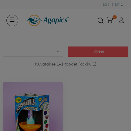
EST
ENG
0
Toggle
☰
navigation

Filtreeri
Kuvatakse 1–1 toodet (kokku 1)