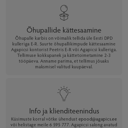
Õhupallide kättesaamine
Õhupalle karbis on võimalik tellida üle Eesti DPD
kulleriga E-R. Suurte õhupallikimpude kättesaamine
Agapicsi kontorist Peetris E-R või Agapicsi kulleriga.
Tellimuse kokkupanek ja kättetoimetamine 2-3
tööpäeva. Anname parima, et tellimus jõuaks
maksmisel valitud kuupäeval.
Info ja klienditeenindus
Küsimuste korral võtke ühendust
epood@agapics.ee
või helistage meile 6 595 777. Agapicsi salong avatud