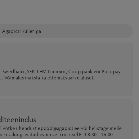
 Agapicsi kulleriga
lt Swedbank, SEB, LHV, Luminor, Coop pank või Pocopay
u. Võimalus maksta ka ettemaksuarve alusel.
nditeenindus
al võtke ühendust
epood@agapics.ee
või helistage meile
csi salong avatud esimesel korrusel E-R 8:30 - 16:00