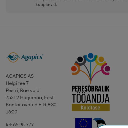
kuupäeval.
AGAPICS AS
Helgi tee 7
Peetri, Rae vald
75312 Harjumaa, Eesti
Kontor avatud E-R 8:30-
16:00
tel: 65 95 777