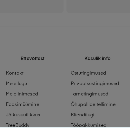
Ettevõttest
Kasulik info
Kontakt
Ostutingimused
Meie lugu
Privaatsustingimused
Meie inimesed
Tarnetingimused
Edasimüümine
Õhupallide tellimine
Jätkusuutlikkus
Klienditugi
TreeBuddy
Tööpakkumised