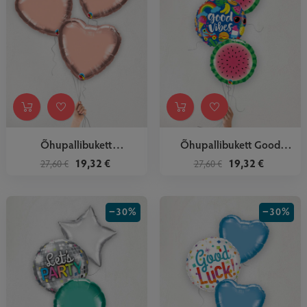
Õhupallibukett
Õhupallibukett Good
Rooskuldne
Vibes...
19,32 €
19,32 €
27,60 €
27,60 €
−30%
−30%