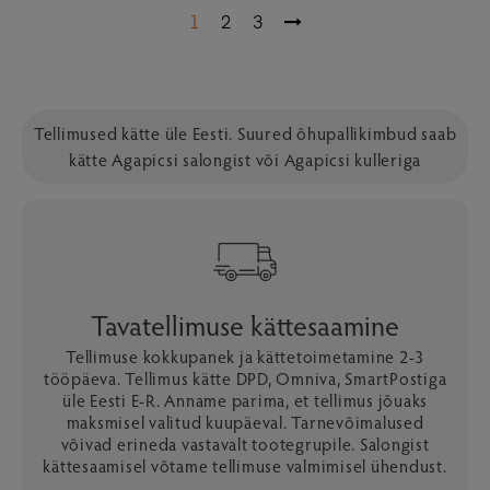
1
2
3
Tellimused kätte üle Eesti. Suured õhupallikimbud saab
kätte Agapicsi salongist või Agapicsi kulleriga
Tavatellimuse kättesaamine
Tellimuse kokkupanek ja kättetoimetamine 2-3
tööpäeva. Tellimus kätte DPD, Omniva, SmartPostiga
üle Eesti E-R. Anname parima, et tellimus jõuaks
maksmisel valitud kuupäeval. Tarnevõimalused
võivad erineda vastavalt tootegrupile. Salongist
kättesaamisel võtame tellimuse valmimisel ühendust.