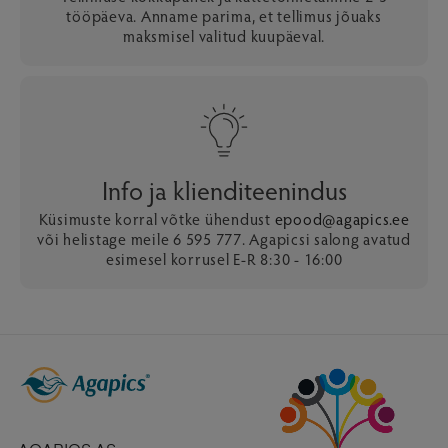
tööpäeva. Anname parima, et tellimus jõuaks
maksmisel valitud kuupäeval.
Info ja klienditeenindus
Küsimuste korral võtke ühendust
epood@agapics.ee
või helistage meile 6 595 777. Agapicsi salong avatud
esimesel korrusel E-R 8:30 - 16:00