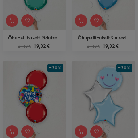
Õhupallibukett Pidutse...
Õhupallibukett Sinised...
19,32 €
19,32 €
27,60 €
27,60 €
−30%
−30%