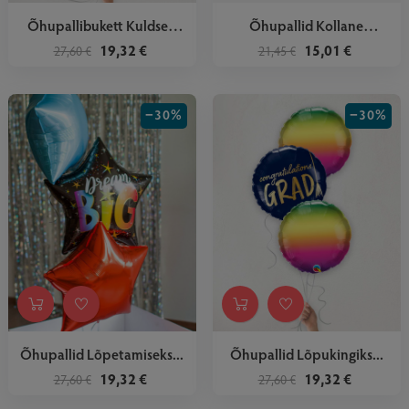
Õhupallibukett Kuldsed
Õhupallid Kollane
Südamed
Naerunägu
19,32 €
15,01 €
27,60 €
21,45 €
−30%
−30%
Õhupallid Lõpetamiseks...
Õhupallid Lõpukingiks...
19,32 €
19,32 €
27,60 €
27,60 €