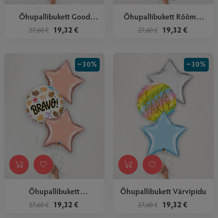
Õhupallibukett Good
Õhupallibukett Rõõmus
Vibes...
Sinine
19,32 €
19,32 €
27,60 €
27,60 €
−30%
−30%
Õhupallibukett
Õhupallibukett Värvipidu
Roosakuld...
19,32 €
19,32 €
27,60 €
27,60 €