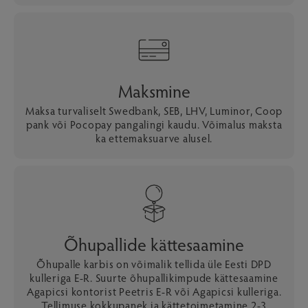
Maksmine
Maksa turvaliselt Swedbank, SEB, LHV, Luminor, Coop
pank või Pocopay pangalingi kaudu. Võimalus maksta
ka ettemaksuarve alusel.
Õhupallide kättesaamine
Õhupalle karbis on võimalik tellida üle Eesti DPD
kulleriga E-R. Suurte õhupallikimpude kättesaamine
Agapicsi kontorist Peetris E-R või Agapicsi kulleriga.
Tellimuse kokkupanek ja kättetoimetamine 2-3