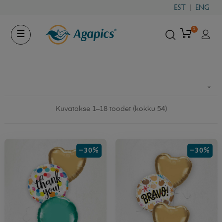
EST
ENG
0
Toggle
☰
navigation

Kuvatakse 1–18 toodet (kokku 54)
−30%
−30%