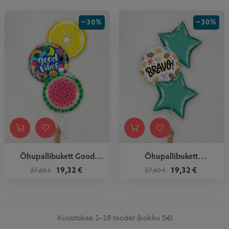
−30%
−30%
Õhupallibukett Good
Õhupallibukett
Vibes
Rohelised...
19,32 €
19,32 €
27,60 €
27,60 €
Kuvatakse 1–18 toodet (kokku 54)