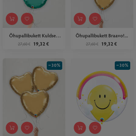
Õhupallibukett Kuldsed
Õhupallibukett Braavo!...
Tähed
19,32 €
19,32 €
27,60 €
27,60 €
−30%
−30%