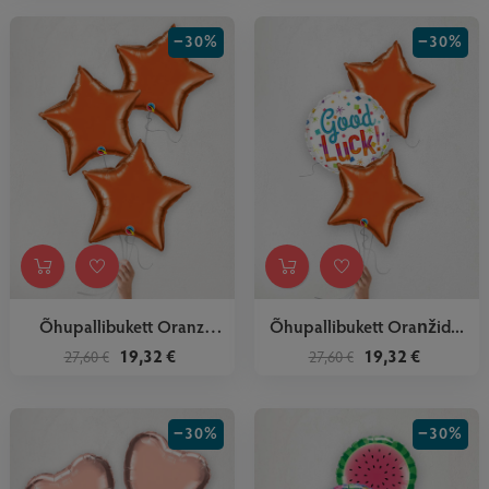
−30%
−30%
Õhupallibukett Oranz
Õhupallibukett Oranžid...
Tähed
19,32 €
19,32 €
27,60 €
27,60 €
−30%
−30%