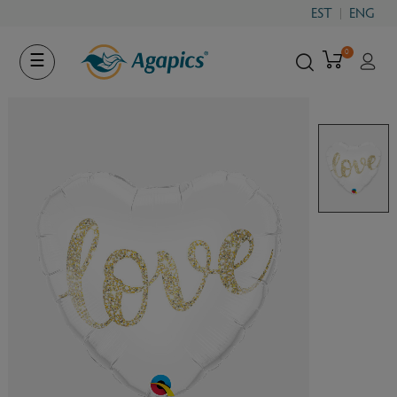
EST
ENG
0
Toggle
☰
navigation