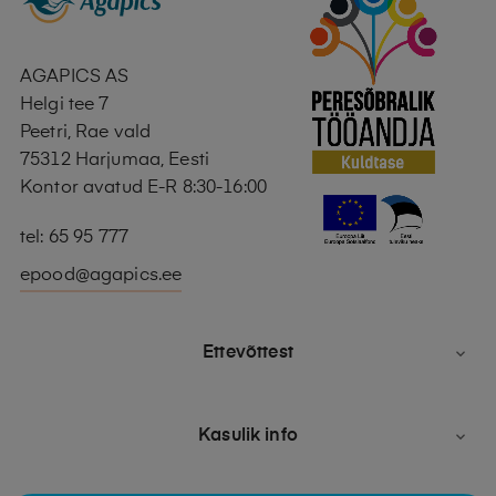
AGAPICS AS
Helgi tee 7
Peetri, Rae vald
75312 Harjumaa, Eesti
Kontor avatud E-R 8:30-16:00
tel: 65 95 777
epood@agapics.ee
Ettevõttest

Kasulik info
