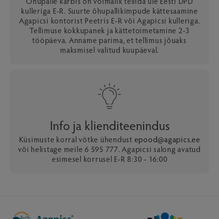
Õhupalle karbis on võimalik tellida üle Eesti DPD
kulleriga E-R. Suurte õhupallikimpude kättesaamine
Agapicsi kontorist Peetris E-R või Agapicsi kulleriga.
Tellimuse kokkupanek ja kättetoimetamine 2-3
tööpäeva. Anname parima, et tellimus jõuaks
maksmisel valitud kuupäeval.
Info ja klienditeenindus
Küsimuste korral võtke ühendust
epood@agapics.ee
või helistage meile 6 595 777. Agapicsi salong avatud
esimesel korrusel E-R 8:30 - 16:00