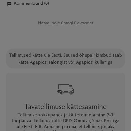
Kommentaarid (0)
Hetkel pole ühtegi ülevaadet
Tellimused kätte üle Eesti. Suured õhupallikimbud saab
kätte Agapicsi salongist või Agapicsi kulleriga
Tavatellimuse kättesaamine
Tellimuse kokkupanek ja kättetoimetamine 2-3
tööpäeva. Tellimus kätte DPD, Omniva, SmartPostiga
üle Eesti E-R. Anname parima, et tellimus jõuaks