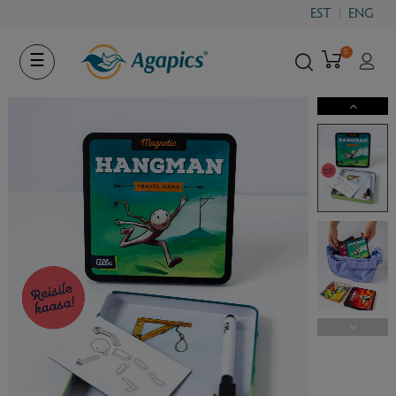
EST
ENG
0
Toggle
☰
navigation