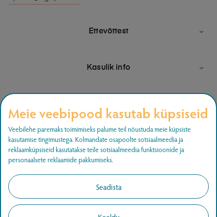
Ettevõttest

Kasulik info

Meie veebipood kasutab küpsiseid
Liitu uudiskirjaga
Veebilehe paremaks toimimiseks palume teil nõustuda meie küpsiste
kasutamise tingimustega. Kolmandate osapoolte sotsiaalmeedia ja
Liitu ja saa teada uutest pakkumistest.
reklaamküpsiseid kasutatakse teile sotsiaalmeedia funktsioonide ja
personaalsete reklaamide pakkumiseks.
LIITU
Seadista
Keeldu