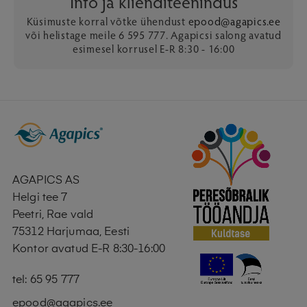
Info ja klienditeenindus
Küsimuste korral võtke ühendust
epood@agapics.ee
või helistage meile 6 595 777. Agapicsi salong avatud
esimesel korrusel E-R 8:30 - 16:00
AGAPICS AS
Helgi tee 7
Peetri, Rae vald
75312 Harjumaa, Eesti
Kontor avatud E-R 8:30-16:00
tel: 65 95 777
epood@agapics.ee