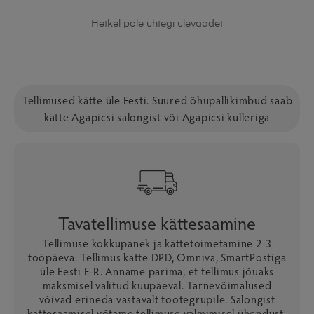
Hetkel pole ühtegi ülevaadet
Tellimused kätte üle Eesti. Suured õhupallikimbud saab
kätte Agapicsi salongist või Agapicsi kulleriga
Tavatellimuse kättesaamine
Tellimuse kokkupanek ja kättetoimetamine 2-3
tööpäeva. Tellimus kätte DPD, Omniva, SmartPostiga
üle Eesti E-R. Anname parima, et tellimus jõuaks
maksmisel valitud kuupäeval. Tarnevõimalused
võivad erineda vastavalt tootegrupile. Salongist
kättesaamisel võtame tellimuse valmimisel ühendust.