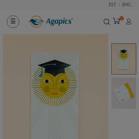
EST
ENG
0
Toggle
☰
navigation