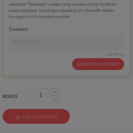
vajutada "Salvesta" nuppu ning kassas märgi kindlasti
saaja aadress. Käsikirjas siseteksti on võimalik tellida
korraga kuni kümnele kaardile.
Sisetekst
max 250 tm
SALVESTA SISETEKST
KOGUS
LISA OSTUKORVI