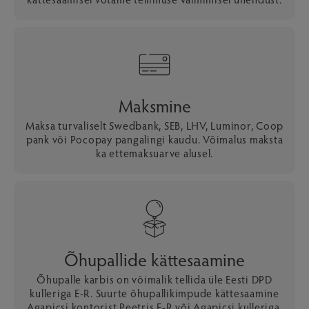
Maksmine
Maksa turvaliselt Swedbank, SEB, LHV, Luminor, Coop
pank või Pocopay pangalingi kaudu. Võimalus maksta
ka ettemaksuarve alusel.
Õhupallide kättesaamine
Õhupalle karbis on võimalik tellida üle Eesti DPD
kulleriga E-R. Suurte õhupallikimpude kättesaamine
Agapicsi kontorist Peetris E-R või Agapicsi kulleriga.