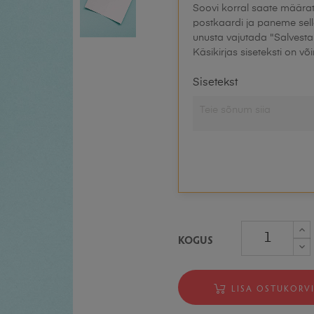
Soovi korral saate määrata
postkaardi ja paneme sell
unusta vajutada "Salvesta
Käsikirjas siseteksti on võ
Sisetekst
KOGUS
LISA OSTUKORV