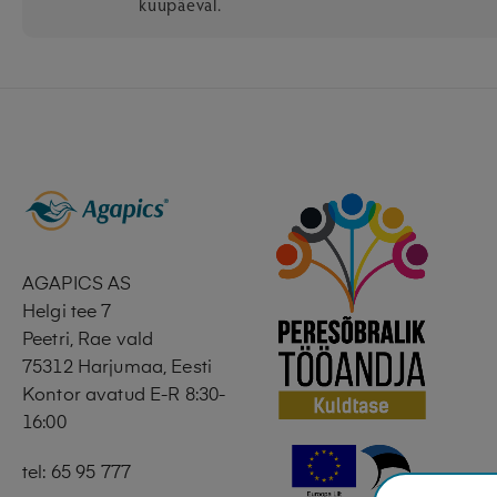
kuupäeval.
AGAPICS AS
Helgi tee 7
Peetri, Rae vald
75312 Harjumaa, Eesti
Kontor avatud E-R 8:30-
16:00
tel: 65 95 777