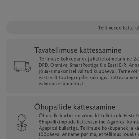
Tellimused kätte ü
Tavatellimuse kättesaamine
Tellimuse kokkupanek ja kättetoimetamine 2-3
DPD, Omniva, SmartPostiga üle Eesti E-R. Ann
jõuaks maksmisel valitud kuupäeval. Tarnevõ
vastavalt tootegrupile. Salongist kättesaamise
valmimisel ühendust.
Õhupallide kättesaamine
Õhupalle karbis on võimalik tellida üle Eesti D
õhupallikimpude kättesaamine Agapicsi kontor
Agapicsi kulleriga. Tellimuse kokkupanek ja 
tööpäeva. Anname parima, et tellimus jõuaks 