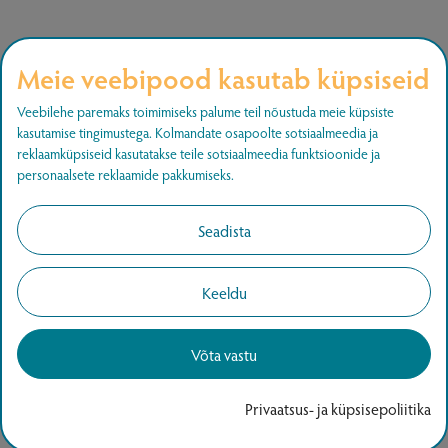
Meie veebipood kasutab küpsiseid
Liitu uudiskirjaga
Veebilehe paremaks toimimiseks palume teil nõustuda meie küpsiste
kasutamise tingimustega. Kolmandate osapoolte sotsiaalmeedia ja
Liitu ja saa teada uutest pakkumistest.
reklaamküpsiseid kasutatakse teile sotsiaalmeedia funktsioonide ja
personaalsete reklaamide pakkumiseks.
LIITU
Seadista
Keeldu
Võta vastu
Copyright © 2026
www.agapics.ee
Kõik õigused
kaitstud.
Privaatsus- ja küpsisepoliitika