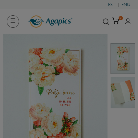
EST
ENG
0
Toggle
☰
navigation