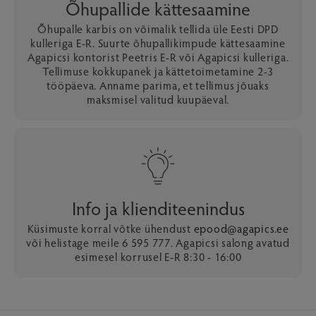
Õhupallide kättesaamine
Õhupalle karbis on võimalik tellida üle Eesti DPD
kulleriga E-R. Suurte õhupallikimpude kättesaamine
Agapicsi kontorist Peetris E-R või Agapicsi kulleriga.
Tellimuse kokkupanek ja kättetoimetamine 2-3
tööpäeva. Anname parima, et tellimus jõuaks
maksmisel valitud kuupäeval.
Info ja klienditeenindus
Küsimuste korral võtke ühendust
epood@agapics.ee
või helistage meile 6 595 777. Agapicsi salong avatud
esimesel korrusel E-R 8:30 - 16:00