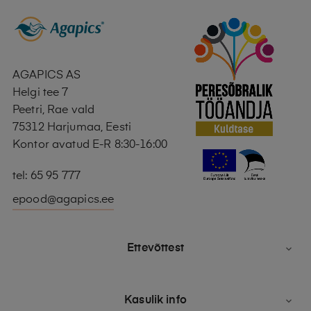
AGAPICS AS
Helgi tee 7
Peetri, Rae vald
75312 Harjumaa, Eesti
Kontor avatud E-R 8:30-16:00
tel: 65 95 777
epood@agapics.ee
Ettevõttest

Kasulik info
