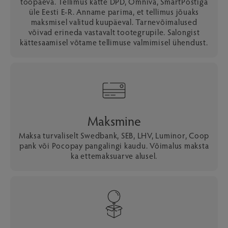
tööpäeva. Tellimus kätte DPD, Omniva, SmartPostiga
üle Eesti E-R. Anname parima, et tellimus jõuaks
maksmisel valitud kuupäeval. Tarnevõimalused
võivad erineda vastavalt tootegrupile. Salongist
kättesaamisel võtame tellimuse valmimisel ühendust.
Maksmine
Maksa turvaliselt Swedbank, SEB, LHV, Luminor, Coop
pank või Pocopay pangalingi kaudu. Võimalus maksta
ka ettemaksuarve alusel.