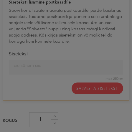
Siseteksti lisamine postkaardile
Soovi korral saate määrata postkaardile juurde käsikirjas
siseteksti. Täidame postkaardi ja paneme selle ümbrikuga
saajale teele või lisame tellimusele kaasa. Ära unusta
vajutada "Salvesta" nuppu ning kassas märgi kindlasti
saaja aadress. Käsikirjas siseteksti on võimalik tellida
korraga kuni kümnele kaardile.
Sisetekst
max 250 tm
SALVESTA SISETEKST
KOGUS