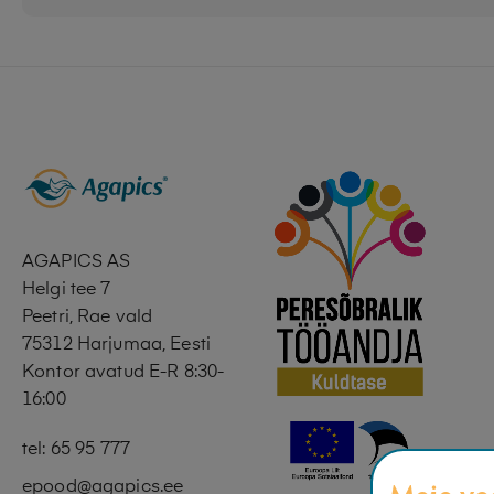
AGAPICS AS
Helgi tee 7
Peetri, Rae vald
75312 Harjumaa, Eesti
Kontor avatud E-R 8:30-
16:00
tel: 65 95 777
epood@agapics.ee