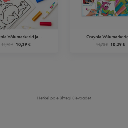
ola Võlumarkerid Ja...
Crayola Võlumarkerid 
10,29 €
10,29 €
14,70 €
14,70 €
Hetkel pole ühtegi ülevaadet