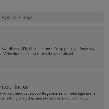
 Agapicsi kulleriga
lt Swedbank, SEB, LHV, Luminor, Coop pank või Pocopay
u. Võimalus maksta ka ettemaksuarve alusel.
nditeenindus
al võtke ühendust
epood@agapics.ee
või helistage meile
csi salong avatud esimesel korrusel E-R 8:30 - 16:00