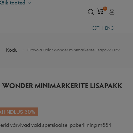
Kõik tooted
0
EST
ENG
Kodu
Crayola Color Wonder minimarkerite lisapakk 10tk
 WONDER MINIMARKERITE LISAPAKK
AHINDLUS 30%
rid värvivad vaid spetsiaalsel paberil ning määri