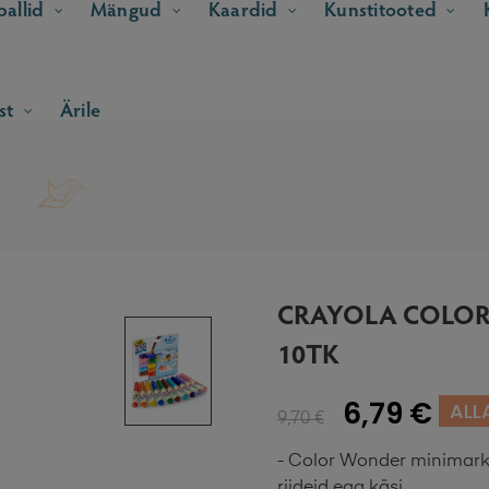
allid
Mängud
Kaardid
Kunstitooted
st
Ärile
CRAYOLA COLOR
10TK
6,79 €
ALL
9,70 €
- Color Wonder minimarke
riideid ega käsi