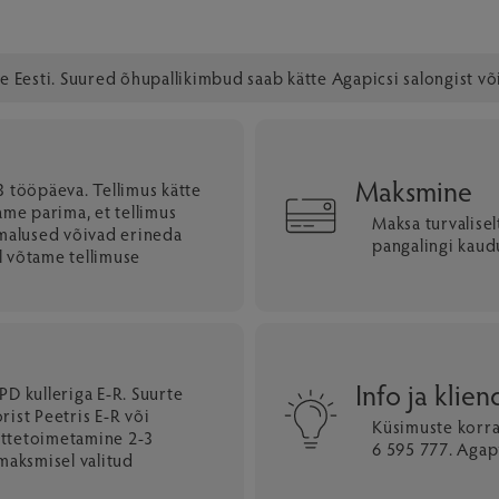
le Eesti. Suured õhupallikimbud saab kätte Agapicsi salongist või
Maksmine
 tööpäeva. Tellimus kätte
ame parima, et tellimus
Maksa turvalise
imalused võivad erineda
pangalingi kaud
l võtame tellimuse
Info ja klie
PD kulleriga E-R. Suurte
ist Peetris E-R või
Küsimuste korr
kättetoimetamine 2-3
6 595 777. Agapi
maksmisel valitud