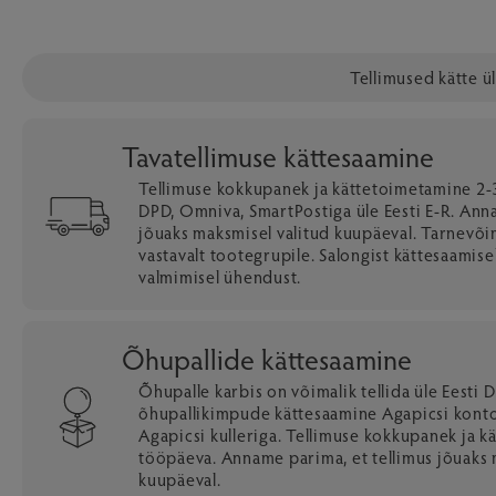
Tellimused kätte ü
Tavatellimuse kättesaamine
Tellimuse kokkupanek ja kättetoimetamine 2-3
DPD, Omniva, SmartPostiga üle Eesti E-R. Ann
jõuaks maksmisel valitud kuupäeval. Tarnevõ
vastavalt tootegrupile. Salongist kättesaamise
valmimisel ühendust.
Õhupallide kättesaamine
Õhupalle karbis on võimalik tellida üle Eesti D
õhupallikimpude kättesaamine Agapicsi kontor
Agapicsi kulleriga. Tellimuse kokkupanek ja 
tööpäeva. Anname parima, et tellimus jõuaks 
kuupäeval.