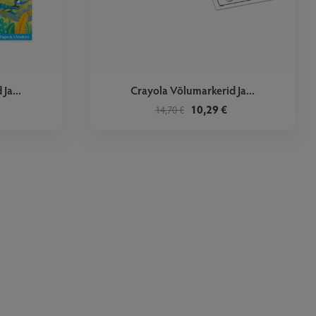
›
Ja...
Crayola Võlumarkerid Ja...
10,29 €
14,70 €