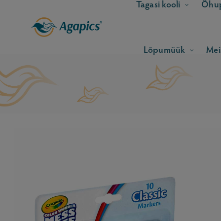
Tagasi kooli
Õhup
Lõpumüük
Mei