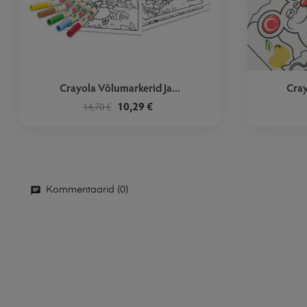
‹
Crayola Võlumarkerid Ja...
Cray
10,29 €
14,70 €
Kommentaarid (0)