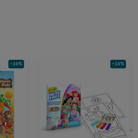
−30%
−30%