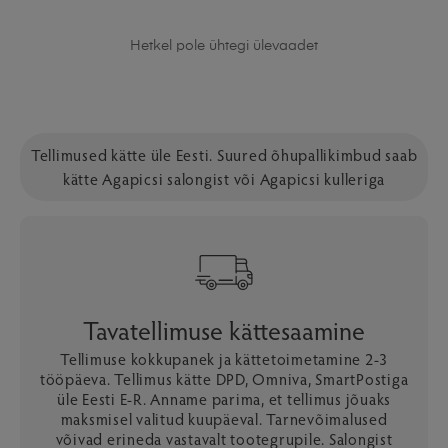
Hetkel pole ühtegi ülevaadet
Tellimused kätte üle Eesti. Suured õhupallikimbud saab
kätte Agapicsi salongist või Agapicsi kulleriga
Tavatellimuse kättesaamine
Tellimuse kokkupanek ja kättetoimetamine 2-3
tööpäeva. Tellimus kätte DPD, Omniva, SmartPostiga
üle Eesti E-R. Anname parima, et tellimus jõuaks
maksmisel valitud kuupäeval. Tarnevõimalused
võivad erineda vastavalt tootegrupile. Salongist