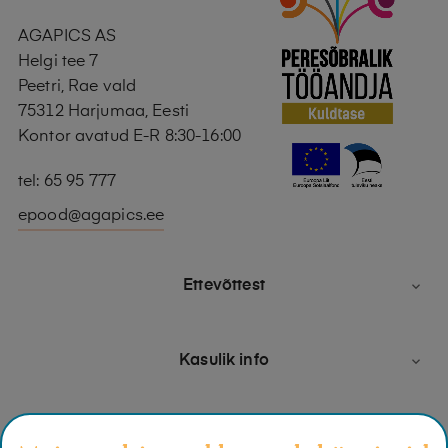
AGAPICS AS
Helgi tee 7
Peetri, Rae vald
75312 Harjumaa, Eesti
Kontor avatud E-R 8:30-16:00
tel: 65 95 777
epood@agapics.ee
Ettevõttest

Kasulik info
