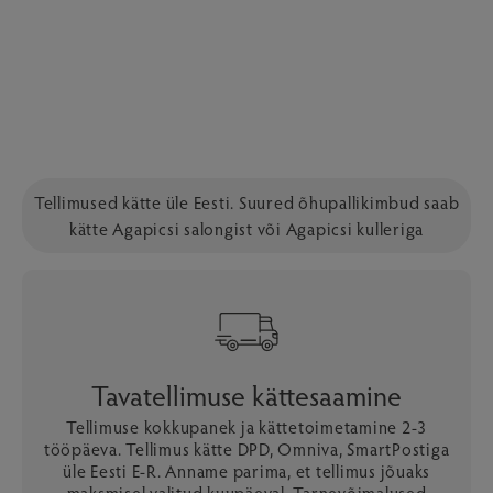
Tellimused kätte üle Eesti. Suured õhupallikimbud saab
kätte Agapicsi salongist või Agapicsi kulleriga
Tavatellimuse kättesaamine
Tellimuse kokkupanek ja kättetoimetamine 2-3
tööpäeva. Tellimus kätte DPD, Omniva, SmartPostiga
üle Eesti E-R. Anname parima, et tellimus jõuaks
maksmisel valitud kuupäeval. Tarnevõimalused