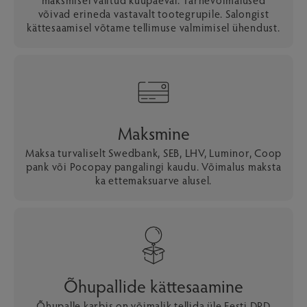
võivad erineda vastavalt tootegrupile. Salongist
kättesaamisel võtame tellimuse valmimisel ühendust.
Maksmine
Maksa turvaliselt Swedbank, SEB, LHV, Luminor, Coop
pank või Pocopay pangalingi kaudu. Võimalus maksta
ka ettemaksuarve alusel.
Õhupallide kättesaamine
Õhupalle karbis on võimalik tellida üle Eesti DPD