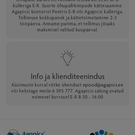
kulleriga E-R. Suurte õhupallikimpude kättesaamine
Agapicsi kontorist Peetris E-R või Agapicsi kulleriga.
Tellimuse kokkupanek ja kättetoimetamine 2-3
tööpäeva. Anname parima, et tellimus jõuaks
maksmisel valitud kuupäeval.
Info ja klienditeenindus
Küsimuste korral võtke ühendust
epood@agapics.ee
või helistage meile 6 595 777. Agapicsi salong avatud
esimesel korrusel E-R 8:30 - 16:00