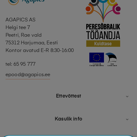
AGAPICS AS
Helgi tee 7
Peetri, Rae vald
75312 Harjumaa, Eesti
Kontor avatud E-R 8:30-16:00
tel: 65 95 777
epood@agapics.ee
Ettevõttest

Kasulik info
